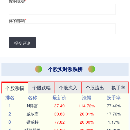
你的昵称
*
你的邮箱
*
提交评论
个股实时涨跌榜
个股跌幅
个股流入
个股流出
换手率
个股涨幅
排名
名称
最新价
涨幅
换手率
1
N津富
37.49
114.72%
77.46%
2
威尔高
39.83
20.01%
17.76%
3
锴威特
77.82
20.00%
1.17%
4