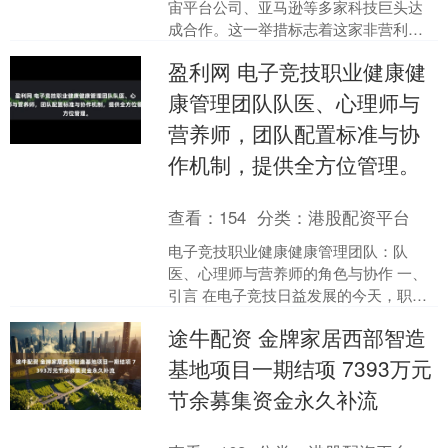
宙平台公司、亚马逊等多家科技巨头达
成合作。这一举措标志着这家非营利机
构在将科技企业对其内容的依赖转化为
盈利网 电子竞技职业健康健
收入方面，迈出了关键一步....
康管理团队队医、心理师与
营养师，团队配置标准与协
作机制，提供全方位管理。
查看：
154
分类：
港股配资平台
电子竞技职业健康健康管理团队：队
医、心理师与营养师的角色与协作 一、
引言 在电子竞技日益发展的今天，职业
选手的健康健康管理变得尤为重要。一
途牛配资 金牌家居西部智造
个完善的健康管理团队应....
基地项目一期结项 7393万元
节余募集资金永久补流