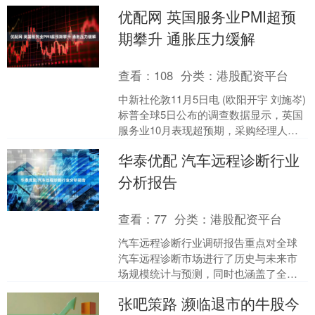
立志，长大了要么当特种兵，要么当特
优配网 英国服务业PMI超预
警。”提及从警初心....
期攀升 通胀压力缓解
查看：
108
分类：
港股配资平台
中新社伦敦11月5日电 (欧阳开宇 刘施岑)
标普全球5日公布的调查数据显示，英国
服务业10月表现超预期，采购经理人指
数(PMI)攀升至扩张区间高位，企业对未
华泰优配 汽车远程诊断行业
来一....
分析报告
查看：
77
分类：
港股配资平台
汽车远程诊断行业调研报告重点对全球
汽车远程诊断市场进行了历史与未来市
场规模统计与预测，同时也涵盖了全球
主要汽车远程诊断企业的竞争态势、汽
张吧策路 濒临退市的牛股今
车远程诊断价格、汽车远程....