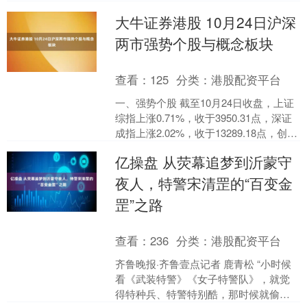
车驾驶员伍友军师傅如往常一样，准时
大牛证券港股 10月24日沪深
抵达....
两市强势个股与概念板块
查看：
125
分类：
港股配资平台
一、强势个股 截至10月24日收盘，上证
综指上涨0.71%，收于3950.31点，深证
成指上涨2.02%，收于13289.18点，创业
板指上涨3.57%，收于3....
亿操盘 从荧幕追梦到沂蒙守
夜人，特警宋清罡的“百变金
罡”之路
查看：
236
分类：
港股配资平台
齐鲁晚报·齐鲁壹点记者 鹿青松 “小时候
看《武装特警》《女子特警队》，就觉
得特种兵、特警特别酷，那时候就偷偷