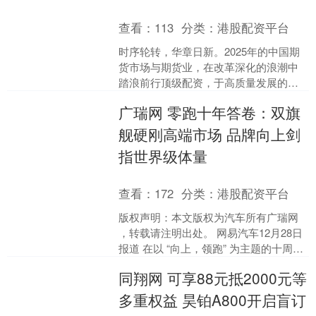
查看：
113
分类：
港股配资平台
时序轮转，华章日新。2025年的中国期
货市场与期货业，在改革深化的浪潮中
踏浪前行顶级配资，于高质量发展的赛
道上纵深突破。 从资金规模突破2万亿元
广瑞网 零跑十年答卷：双旗
大关的历史性跨越....
舰硬刚高端市场 品牌向上剑
指世界级体量
查看：
172
分类：
港股配资平台
版权声明：本文版权为汽车所有广瑞网
，转载请注明出处。 网易汽车12月28日
报道 在以 “向上，领跑” 为主题的十周年
发布会上，朱江明首先复盘了零跑的十
同翔网 可享88元抵2000元等
年突围之....
多重权益 昊铂A800开启盲订