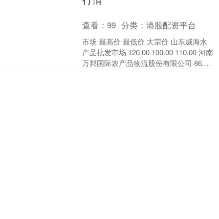
查看：
99
分类：
港股配资平台
市场 最高价 最低价 大宗价 山东威海水
产品批发市场 120.00 100.00 110.00 河南
万邦国际农产品物流股份有限公司 86.00
80.00 83....
公赢网配资 尴尬！尴尬！尴
尬！沪上多处家门口的“绿色
空间”，市民屡遭“极度尴尬”
查看：
225
分类：
港股配资平台
城市“绿色空间”不仅是美化市容的“调色
板”公赢网配资，更是改善生态环境、为
市民提供休闲社交场所的重要载体。 然
而， 近期多位市民向“新民帮侬忙”反映自
海会配资 假期天气将大转
己家门口的....
变！