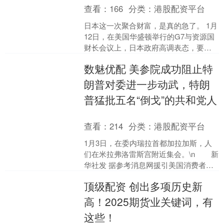
查看：
166
分类：
港股配资平台
日本这一次聚合财富，是真的急了。 1月
12日，在美国华盛顿举行的G7与资源国
财长会议上，日本政府高调表态，要系
统性“摆脱对华稀土依赖”，并声称将联合
数魅优配 美参院成功阻止特
G7国家，防....
朗普对委进一步动武，特朗
普猛批五名“倒戈”的共和党人
查看：
214
分类：
港股配资平台
1月3日，在委内瑞拉首都加拉加斯，人
们在米拉弗洛雷斯宫附近集会。\n 新
华社发 据参考消息网援引美国消费者新
闻与商业频道网站1月8日报道，美国参
顶级配资 创出多项历史新
议....
高！2025期货业关键词，有
这些！