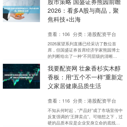
股市策略 国盛证券熊园前瞻
两年....
2026：看多A股与商品，聚
焦科技+出海
查看：
106
分类：
港股配资平台
2026展望系列直播已经采访了数位首
席，但国盛证券首席经济学家熊园博士
的判断给出了一种“不同层级的清晰
感”——他不是在看一个板块、也不是在
我要配资网 壮象香杉实木醇
看一年，而是在看未来五....
香板：用“五个不一样”重新定
义家居健康品质生活
查看：
116
分类：
港股配资平台
不知从何时起，“产品好”成了市场宣传中
反复强调的“王牌卖点”。可细想之下，过
硬的品质本应是企业安身立命的底线，