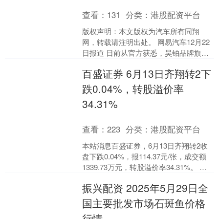
查看：
131
分类：
港股配资平台
版权声明：本文版权为汽车所有同翔
网，转载请注明出处。 网易汽车12月22
日报道 日前从官方获悉，昊铂品牌旗下
全新中大型轿车昊铂A800正式开启盲
百盛证券 6月13日齐翔转2下
订，目前参与盲订....
跌0.04%，转股溢价率
34.31%
查看：
223
分类：
港股配资平台
本站消息百盛证券，6月13日齐翔转2收
盘下跌0.04%，报114.37元/张，成交额
1339.73万元，转股溢价率34.31%。 资
料显示，齐翔转2信用级别为“....
振兴配资 2025年5月29日全
国主要批发市场石斑鱼价格
行情