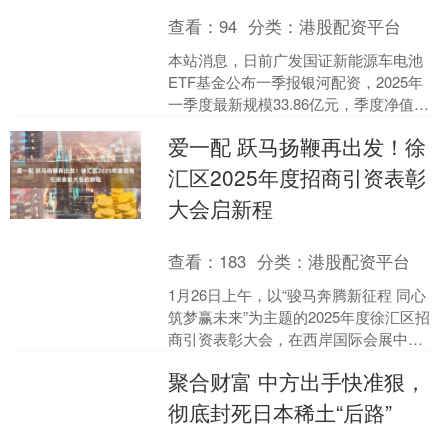
查看：
94
分类：
港股配资平台
本站消息，日前广发国证新能源车电池
ETF基金公布一季报银河配资，2025年
一季度最新规模33.86亿元，季度净值涨
幅为7.12%。 从业绩表现来看，广发国
爱一配 跃马扬鞭再出发！徐
证新能....
汇区2025年度招商引资表彰
大会启新程
查看：
183
分类：
港股配资平台
1月26日上午，以“骏马奔腾新征程 同心
筑梦赢未来”为主题的2025年度徐汇区招
商引资表彰大会，在西岸国际会展中心
举行。在这场政企同心、共话发展的盛
聚合财富 中方出手快准狠，
会上，百余家....
彻底封死日本稀土“后路”