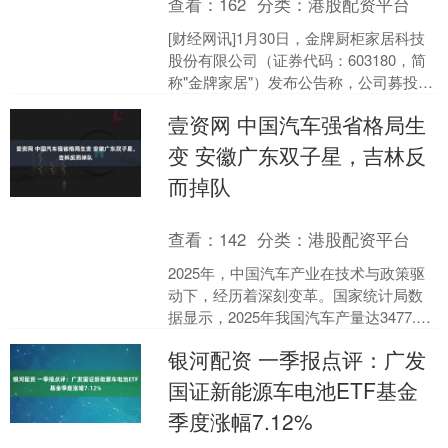
查看：
162
分类：
港股配资平台
[财经网讯]1月30日，金牌厨柜家居科技
股份有限公司（证券代码：603180，简
称"金牌家居"）发布公告称，公司募投项
目"金牌西部物联网智造基地项目(一期项
壹资网 中国汽车强省格局生
目)....
变 安徽广东双子星，吉林反
而掉队
查看：
142
分类：
港股配资平台
2025年，中国汽车产业在技术与政策驱
动下，经历着深刻变革。国家统计局数
据显示，2025年我国汽车产量达3477.86
万辆，同比增长10.2%。 汽车产业作为
银河配资 一季报点评：广发
国....
国证新能源车电池ETF基金
季度涨幅7.12%