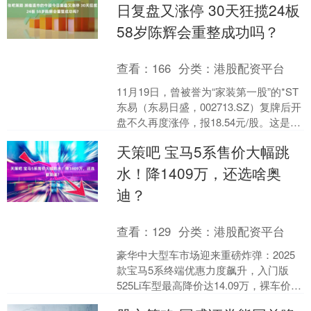
日复盘又涨停 30天狂揽24板
58岁陈辉会重整成功吗？
查看：
166
分类：
港股配资平台
11月19日，曾被誉为“家装第一股”的*ST
东易（东易日盛，002713.SZ）复牌后开
盘不久再度涨停，报18.54元/股。这是该
公司在30个交易日里收获的第2....
天策吧 宝马5系售价大幅跳
水！降1409万，还选啥奥
迪？
查看：
129
分类：
港股配资平台
豪华中大型车市场迎来重磅炸弹：2025
款宝马5系终端优惠力度飙升，入门版
525Li车型最高降价达14.09万，裸车价跌
破29万，落地价可控制在34万左右，与