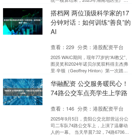
值55308.65亿元、稳居全国前十，按不
搭档网 两位顶级科学家的17
变价格计....
分钟对话：如何训练“善良”的
AI
查看：
229
分类：
港股配资平台
2025 WAIC期间，现年77岁的“AI教父”、
图灵奖和2024年诺贝尔奖双料得主杰弗
里·辛顿（Geoffrey Hinton）第一次踏上
了中国，关于他在这里....
华融配资 公交服务暖民心！
74路公交车点亮学生上学路
查看：
146
分类：
港股配资平台
2025年9月5日，贵阳公交北部营运分公
司二车队74路公交车上，上演了温馨动
人的一幕。 当天早晨7:32，74路6706号