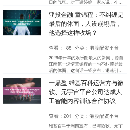
日的气氛。对于谢婷婷一家来说，今年
的圣诞节特别有意义，不仅因为节日的
亚投金融 童锦程：不纠缠是
欢庆，更因为他们刚刚迎来了....
最后的体面，人设崩塌后，
他选择这样收场？
查看：
188
分类：
港股配资平台
2026年开年的娱乐圈最大的新闻，源自
江南第一深情童锦程的一句不纠缠是最
后的体面。这句话一经发布，迅速引发
了全网对成年人情感边界的广泛讨论，
一鼎盈 维基百科运营方与微
尤其是在他所卷入的私....
软、元宇宙平台公司达成人
工智能内容训练合作协议
查看：
201
分类：
港股配资平台
维基百科于周四宣布，已与微软、元宇