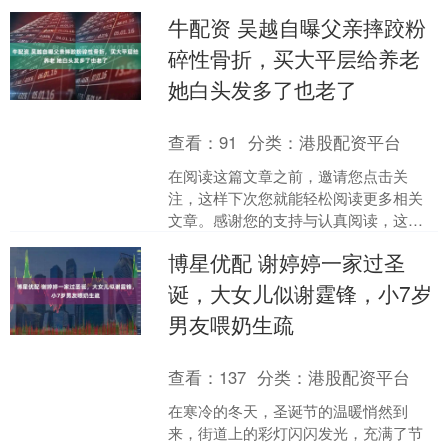
而非用来炫耀的资本。当“好产品”的口号
牛配资 吴越自曝父亲摔跤粉
充斥市场，消....
碎性骨折，买大平层给养老
她白头发多了也老了
查看：
91
分类：
港股配资平台
在阅读这篇文章之前，邀请您点击关
注，这样下次您就能轻松阅读更多相关
文章。感谢您的支持与认真阅读，这对
我们来说是最大的动力。 53岁对吴越来
博星优配 谢婷婷一家过圣
说并非轻松的一道坎，听....
诞，大女儿似谢霆锋，小7岁
男友喂奶生疏
查看：
137
分类：
港股配资平台
在寒冷的冬天，圣诞节的温暖悄然到
来，街道上的彩灯闪闪发光，充满了节