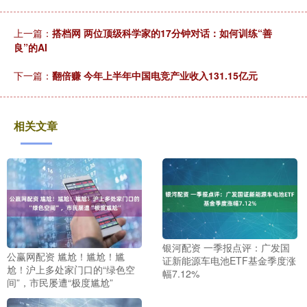
上一篇：
搭档网 两位顶级科学家的17分钟对话：如何训练“善
良”的AI
下一篇：
翻倍赚 今年上半年中国电竞产业收入131.15亿元
相关文章
银河配资 一季报点评：广发国
公赢网配资 尴尬！尴尬！尴
证新能源车电池ETF基金季度涨
尬！沪上多处家门口的“绿色空
幅7.12%
间”，市民屡遭“极度尴尬”