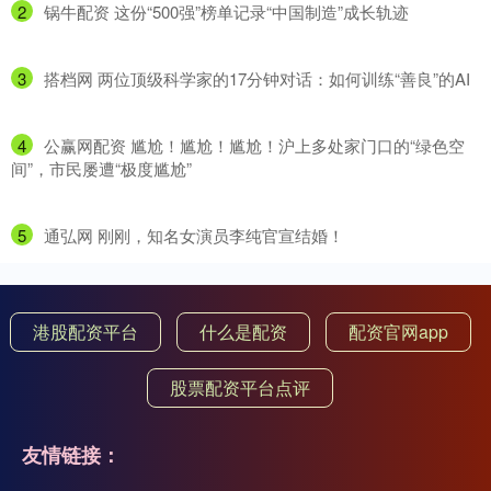
2
​锅牛配资 这份“500强”榜单记录“中国制造”成长轨迹
3
​搭档网 两位顶级科学家的17分钟对话：如何训练“善良”的AI
4
​公赢网配资 尴尬！尴尬！尴尬！沪上多处家门口的“绿色空
间”，市民屡遭“极度尴尬”
5
​通弘网 刚刚，知名女演员李纯官宣结婚！
港股配资平台
什么是配资
配资官网app
股票配资平台点评
友情链接：