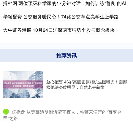
搭档网 两位顶级科学家的17分钟对话：如何训练“善良”的AI
华融配资 公交服务暖民心！74路公交车点亮学生上学路
大牛证券港股 10月24日沪深两市强势个股与概念板块
推荐资讯
航心配资 46岁高圆圆原相机生图曝光！面部
松弛法令纹明显，自然老去获赞
1
​亿操盘 从荧幕追梦到沂蒙守夜人，特警宋清罡的“百变金
罡”之路