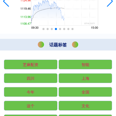
话题标签
芝麻配资
智能
四川
上海
今年
全国
这个
文化