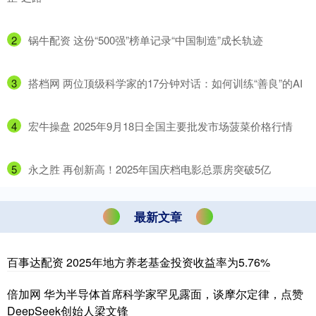
2
​锅牛配资 这份“500强”榜单记录“中国制造”成长轨迹
3
​搭档网 两位顶级科学家的17分钟对话：如何训练“善良”的AI
4
​宏牛操盘 2025年9月18日全国主要批发市场菠菜价格行情
5
​永之胜 再创新高！2025年国庆档电影总票房突破5亿
最新文章
百事达配资 2025年地方养老基金投资收益率为5.76%
倍加网 华为半导体首席科学家罕见露面，谈摩尔定律，点赞
DeepSeek创始人梁文锋