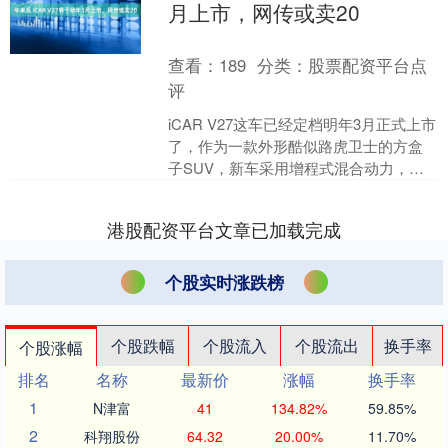
月上市，网传或卖20
查看：
189
分类：
股票配资平台点
评
iCAR V27这车已经定档明年3月正式上市
了，作为一款外形酷似路虎卫士的方盒
子SUV，新车采用增程式混合动力，也
是V系列的旗舰车型。不过有意思的是，
目前网上走....
港股配资平台文章已加载完成
个股实时涨跌榜
个股跌幅
个股流入
个股流出
换手率
个股涨幅
排名
名称
最新价
涨幅
换手率
1
N津富
41
134.82%
59.85%
2
科翔股份
64.32
20.00%
11.70%