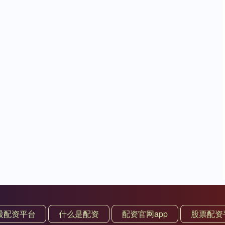
股配资平台
什么是配资
配资官网app
股票配资