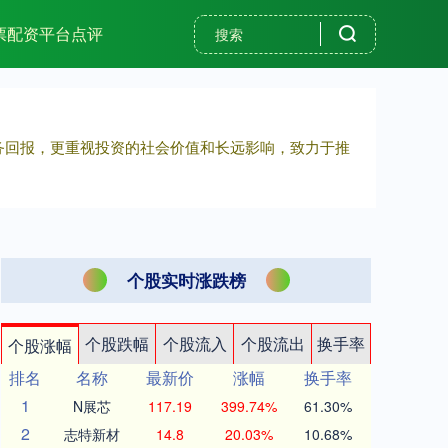
票配资平台点评
财务回报，更重视投资的社会价值和长远影响，致力于推
个股实时涨跌榜
个股跌幅
个股流入
个股流出
换手率
个股涨幅
排名
名称
最新价
涨幅
换手率
1
N展芯
117.19
399.74%
61.30%
2
志特新材
14.8
20.03%
10.68%