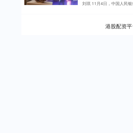
刘琪 11月4日，中国人民银行
港股配资平
深证成指
14244.32
.85
0.41%
134.20
0