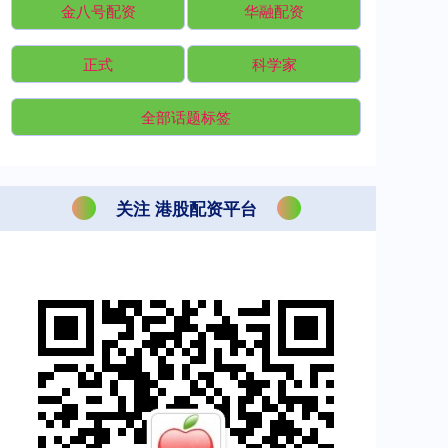
金八号配资
华融配资
正式
科学家
全部话题标签
关注 港股配资平台