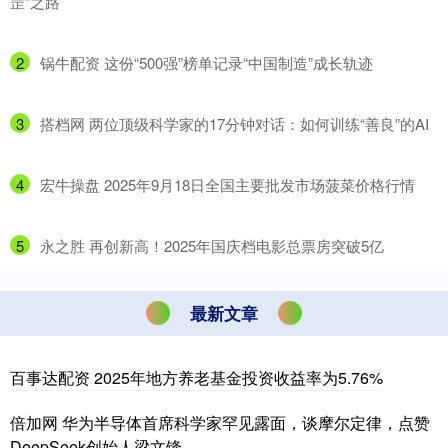
罡”之路
2
​锅牛配资 这份“500强”榜单记录“中国制造”成长轨迹
3
​搭档网 两位顶级科学家的17分钟对话：如何训练“善良”的AI
4
​宏牛操盘 2025年9月18日全国主要批发市场菠菜价格行情
5
​永之胜 再创新高！2025年国庆档电影总票房突破5亿
最新文章
百事达配资 2025年地方养老基金投资收益率为5.76%
倍加网 华为半导体首席科学家罕见露面，谈摩尔定律，点赞
DeepSeek创始人梁文锋