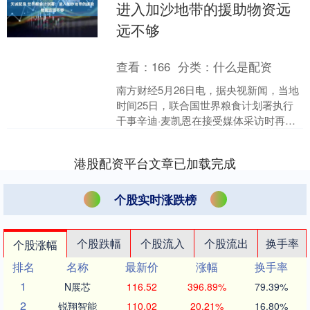
进入加沙地带的援助物资远
远不够
查看：
166
分类：
什么是配资
南方财经5月26日电，据央视新闻，当地
时间25日，联合国世界粮食计划署执行
干事辛迪·麦凯恩在接受媒体采访时再次
强调，近日进入加沙地带的援助物资远
远不够，仅是当地....
港股配资平台文章已加载完成
个股实时涨跌榜
个股跌幅
个股流入
个股流出
换手率
个股涨幅
排名
名称
最新价
涨幅
换手率
1
N展芯
116.52
396.89%
79.39%
2
锐翔智能
110.02
20.21%
16.80%