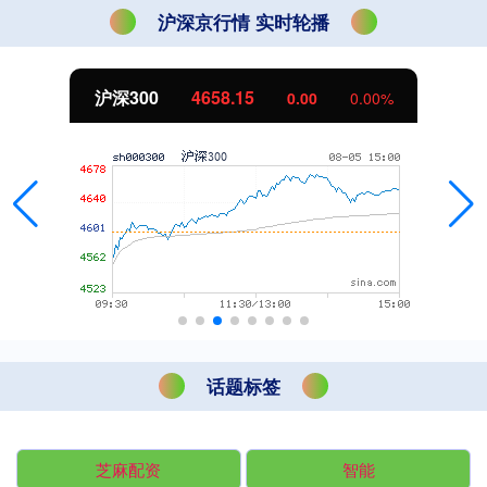
沪深京行情 实时轮播
北证50
1119.46
0.00
0.00%
话题标签
芝麻配资
智能