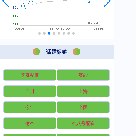
话题标签
芝麻配资
智能
四川
上海
今年
全国
这个
金八号配资