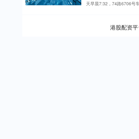
天早晨7:32，74路6706
港股配资平
深证成指
14311.01
.68
1.02%
200.89
1