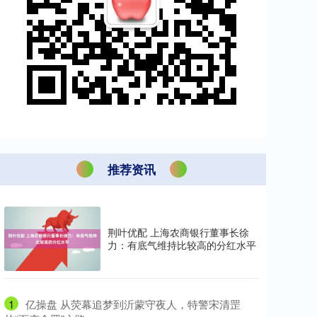
推荐资讯
荆叶优配 上海农商银行董事长徐
力：有底气维持比较高的分红水平
1
​亿操盘 从荧幕追梦到沂蒙守夜人，特警宋清罡