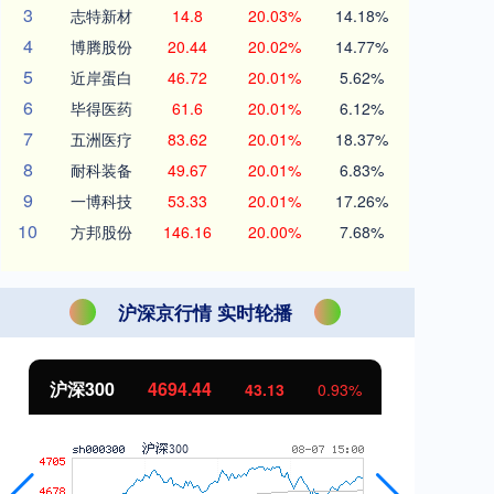
3
志特新材
14.8
20.03%
14.18%
4
博腾股份
20.44
20.02%
14.77%
5
近岸蛋白
46.72
20.01%
5.62%
6
毕得医药
61.6
20.01%
6.12%
7
五洲医疗
83.62
20.01%
18.37%
8
耐科装备
49.67
20.01%
6.83%
9
一博科技
53.33
20.01%
17.26%
10
方邦股份
146.16
20.00%
7.68%
沪深京行情 实时轮播
北证50
1134.24
创
11.37
1.01%