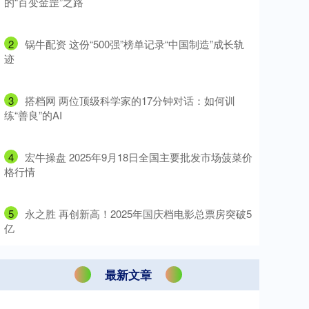
的“百变金罡”之路
2
​锅牛配资 这份“500强”榜单记录“中国制造”成长轨
迹
3
​搭档网 两位顶级科学家的17分钟对话：如何训
练“善良”的AI
4
​宏牛操盘 2025年9月18日全国主要批发市场菠菜价
格行情
5
​永之胜 再创新高！2025年国庆档电影总票房突破5
亿
最新文章