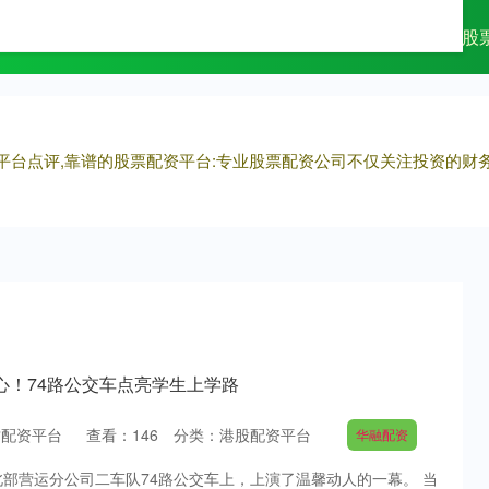
股配资平台
什么是配资
配资官网app
股
配资平台点评,靠谱的股票配资平台:专业股票配资公司不仅关注投资的
心！74路公交车点亮学生上学路
财配资平台
查看：
146
分类：
港股配资平台
华融配资
交北部营运分公司二车队74路公交车上，上演了温馨动人的一幕。 当