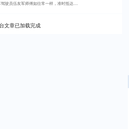
号车驾驶员伍友军师傅如往常一样，准时抵达....
台文章已加载完成
沪深300
4694.44
.42%
43.13
0.93%