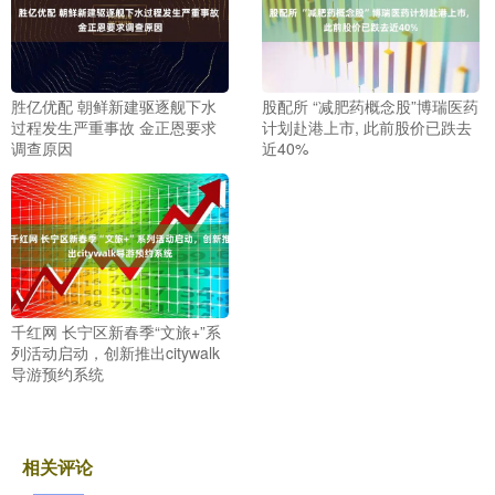
胜亿优配 朝鲜新建驱逐舰下水
股配所 “减肥药概念股”博瑞医药
过程发生严重事故 金正恩要求
计划赴港上市, 此前股价已跌去
调查原因
近40%
千红网 长宁区新春季“文旅+”系
列活动启动，创新推出citywalk
导游预约系统
相关评论