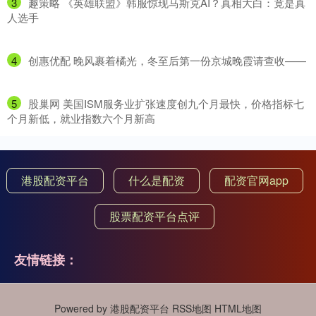
3
​趣策略 《英雄联盟》韩服惊现马斯克AI？真相大白：竟是真
人选手
4
​创惠优配 晚风裹着橘光，冬至后第一份京城晚霞请查收——
5
​股巢网 美国ISM服务业扩张速度创九个月最快，价格指标七
个月新低，就业指数六个月新高
港股配资平台
什么是配资
配资官网app
股票配资平台点评
友情链接：
Powered by
港股配资平台
RSS地图
HTML地图