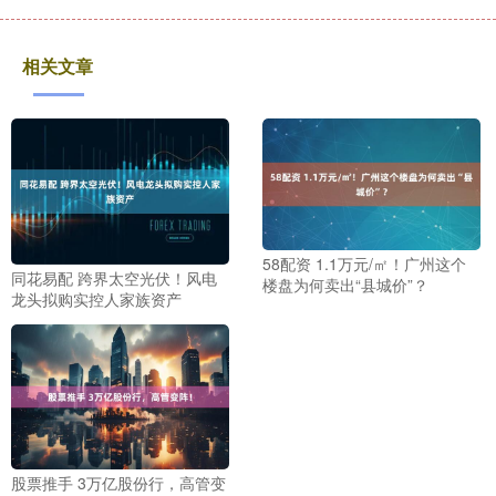
相关文章
58配资 1.1万元/㎡！广州这个
同花易配 跨界太空光伏！风电
楼盘为何卖出“县城价”？
龙头拟购实控人家族资产
股票推手 3万亿股份行，高管变