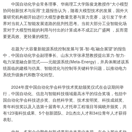
中国自动化学会常务理事、华南理工大学陈俊龙教授作“大小模型
协同创新技术与应用”主题报告认为，随着大模型技术的发展，国外大
量研究机构都开始进行大模型参数量竞赛与算力竞赛，这引发了学术
界对当前人工智能发展道路的批判性思考。当前大部分工业智能化场
景对于大模型性能的利用与付出的计算成本不成正比广盛网 ，反而需
要更高效、更轻量的模型。
在题为“大容量新能源系统控制发展与‘算-智-电’融合展望”的报告
中，中国自动化学会副理事长、山东大学张承慧教授提出算力-智力-
电力深度融合新范式——元能源系统(Meta-Energy)，并具体阐述该系
统面临的建模与仿真、智能优化与控制等关键科学问题，以推动电力
系统升级换代和数字化转型。
2024年度中国自动化学会科学技术奖励颁奖仪式在会议期间举
行，中国自动化、信息与智能科技领域最高水平的综合奖项，包括中
国自动化学会科技进步奖、自然科学奖、技术发明奖、科技成就奖、
青年科技奖以及入选第十届青年人才托举工程项目等揭晓并颁奖，共
有123项科技成果、5个创新团队、2位杰出人才和34位青年人才获得
表彰。
此外，多家企业聚焦创新成果和未来产业布局，在会上展出多旋